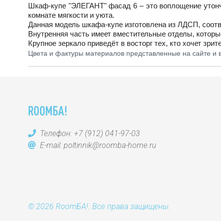
Шкаф-купе "ЭЛЕГАНТ" фасад 6 – это воплощение утонч
комнате мягкости и уюта.
Данная модель шкафа-купе изготовлена из ЛДСП, соотве
Внутренняя часть имеет вместительные отделы, которые
Крупное зеркало приведёт в восторг тех, кто хочет зри
Цвета и фактуры материалов представленные на сайте и в
ROOMБА!
Телефон:
+7 (912) 041-97-03
E-mail:
poltinnik@roomba-home.ru
© 2026 RoomБА!. Все права защищены.